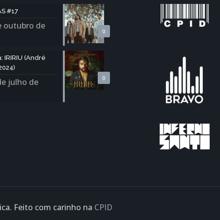
S #17
e outubro de
0
 IRIRIU (André
2024)
0
de julho de
a. Feito com carinho na
CPID