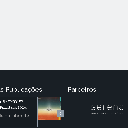
s Publicações
Parceiros
: SYZYGY EP
Pizzolato, 2025)
0
de outubro de