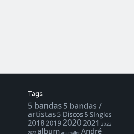
Tags
5 bandas
5 bandas /
artistas
5 Discos
5 Singles
2020
2021
2018
2019
2022
album
André
2023
ana muller