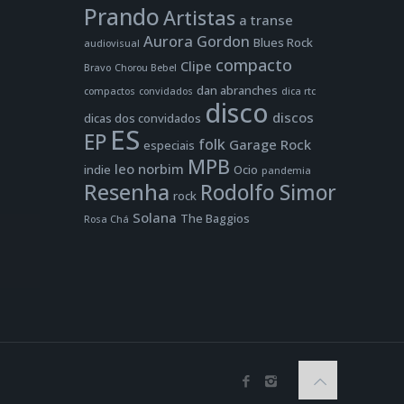
Prando
Artistas
a transe
Aurora Gordon
Blues Rock
audiovisual
compacto
Clipe
Bravo
Chorou Bebel
dan abranches
compactos
convidados
dica rtc
disco
discos
dicas dos convidados
ES
EP
folk
Garage Rock
especiais
MPB
leo norbim
indie
Ocio
pandemia
Resenha
Rodolfo Simor
rock
Solana
The Baggios
Rosa Chá