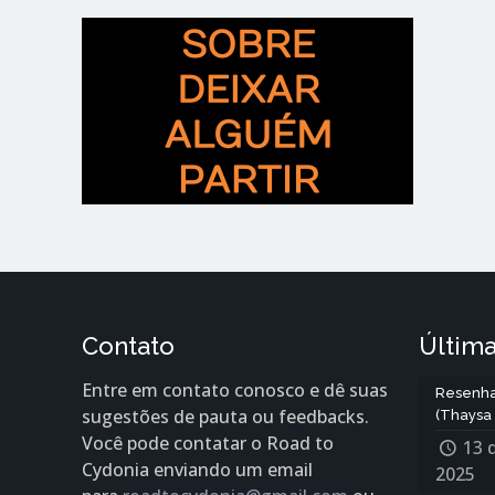
Contato
Última
Entre em contato conosco e dê suas
Resenha
sugestões de pauta ou feedbacks.
(Thaysa 
Você pode contatar o Road to
13 
Cydonia enviando um email
2025