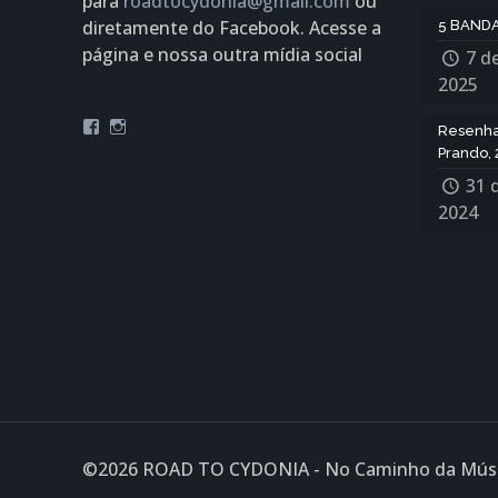
para
roadtocydonia@gmail.com
ou
diretamente do Facebook. Acesse a
5 BANDA
página e nossa outra mídia social
7 d
2025
Facebook
Instagram
Resenha:
Prando, 
31 
2024
©2026 ROAD TO CYDONIA - No Caminho da Músic