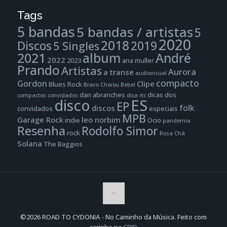
Tags
5 bandas
5 bandas / artistas
5
2020
2018
Discos
2019
5 Singles
2021
album
André
2022
2023
ana muller
Prando
Artistas
Aurora
a transe
audiovisual
compacto
Gordon
Clipe
Blues Rock
Bravo
Chorou Bebel
dan abranches
dicas dos
compactos
convidados
dica rtc
disco
ES
EP
folk
discos
convidados
especiais
MPB
Garage Rock
leo norbim
indie
Ocio
pandemia
Resenha
Rodolfo Simor
rock
Rosa Chá
Solana
The Baggios
©2026 ROAD TO CYDONIA - No Caminho da Música. Feito com
carinho na
CPID