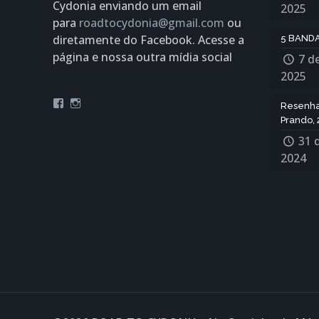
Cydonia enviando um email
2025
para
roadtocydonia@gmail.com
ou
diretamente do Facebook. Acesse a
5 BANDA
página e nossa outra mídia social
7 d
2025
Facebook
Instagram
Resenha:
Prando, 
31 
2024