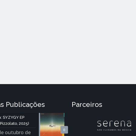
s Publicações
Parceiros
: SYZYGY EP
Pizzolato, 2025)
0
de outubro de