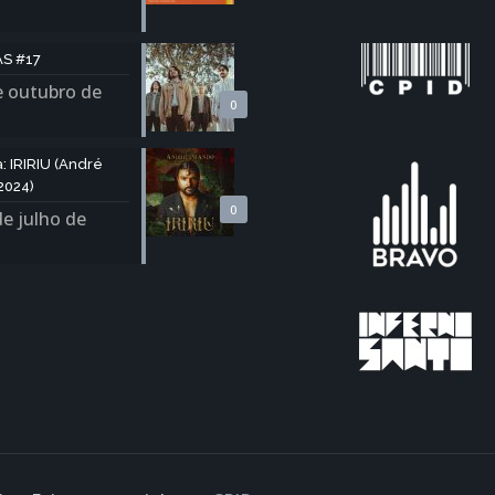
S #17
e outubro de
0
 IRIRIU (André
2024)
0
de julho de