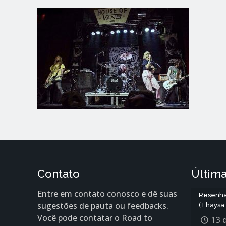
Contato
Última
Entre em contato conosco e dê suas
Resenha
sugestões de pauta ou feedbacks.
(Thaysa 
Você pode contatar o Road to
13 