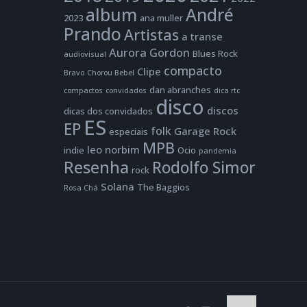
album
André
2023
ana muller
Prando
Artistas
a transe
Aurora Gordon
Blues Rock
audiovisual
compacto
Clipe
Bravo
Chorou Bebel
dan abranches
compactos
convidados
dica rtc
disco
discos
dicas dos convidados
ES
EP
folk
Garage Rock
especiais
MPB
leo norbim
indie
Ocio
pandemia
Resenha
Rodolfo Simor
rock
Solana
The Baggios
Rosa Chá