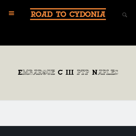
Embarque C III ptp Naples