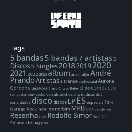
Tags
5 bandas
5 bandas / artistas
5
2020
2018
Discos
2019
5 Singles
2021
album
André
2022
2023
ana muller
Prando
Artistas
Aurora
a transe
audiovisual
compacto
Gordon
Clipe
Blues Rock
Bravo
Chorou Bebel
dan abranches
dicas dos
compactos
convidados
dica rtc
disco
ES
EP
folk
discos
convidados
especiais
MPB
Garage Rock
leo norbim
indie
Ocio
pandemia
Resenha
Rodolfo Simor
rock
Rosa Chá
Solana
The Baggios