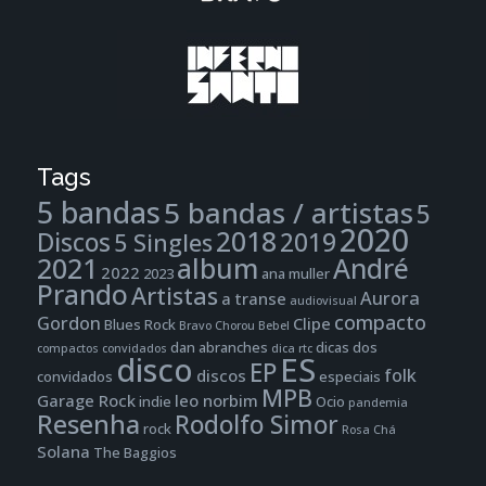
Tags
5 bandas
5 bandas / artistas
5
2020
2018
Discos
2019
5 Singles
2021
album
André
2022
2023
ana muller
Prando
Artistas
Aurora
a transe
audiovisual
compacto
Gordon
Clipe
Blues Rock
Bravo
Chorou Bebel
dan abranches
dicas dos
compactos
convidados
dica rtc
disco
ES
EP
folk
discos
convidados
especiais
MPB
Garage Rock
leo norbim
indie
Ocio
pandemia
Resenha
Rodolfo Simor
rock
Rosa Chá
Solana
The Baggios