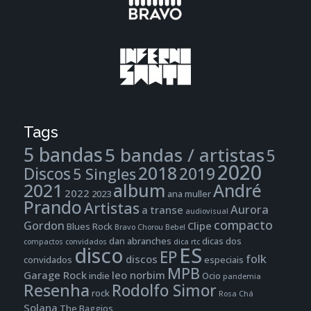
Tags
5 bandas
5 bandas / artistas
5
2020
2018
Discos
2019
5 Singles
2021
album
André
2022
2023
ana muller
Prando
Artistas
Aurora
a transe
audiovisual
compacto
Gordon
Clipe
Blues Rock
Bravo
Chorou Bebel
dan abranches
dicas dos
compactos
convidados
dica rtc
disco
ES
EP
folk
discos
convidados
especiais
MPB
Garage Rock
leo norbim
indie
Ocio
pandemia
Resenha
Rodolfo Simor
rock
Rosa Chá
Solana
The Baggios