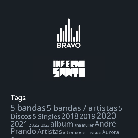
Tags
5 bandas
5 bandas / artistas
5
2020
2018
Discos
2019
5 Singles
2021
album
André
2022
2023
ana muller
Prando
Artistas
Aurora
a transe
audiovisual