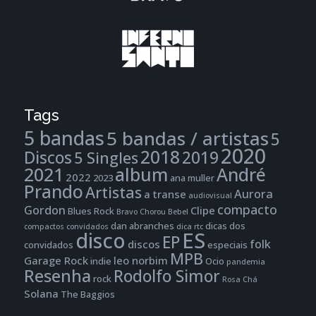
Tags
5 bandas
5 bandas / artistas
5
2020
2018
Discos
2019
5 Singles
2021
album
André
2022
2023
ana muller
Prando
Artistas
Aurora
a transe
audiovisual
compacto
Gordon
Clipe
Blues Rock
Bravo
Chorou Bebel
dan abranches
dicas dos
compactos
convidados
dica rtc
disco
ES
EP
folk
discos
convidados
especiais
MPB
Garage Rock
leo norbim
indie
Ocio
pandemia
Resenha
Rodolfo Simor
rock
Rosa Chá
Solana
The Baggios