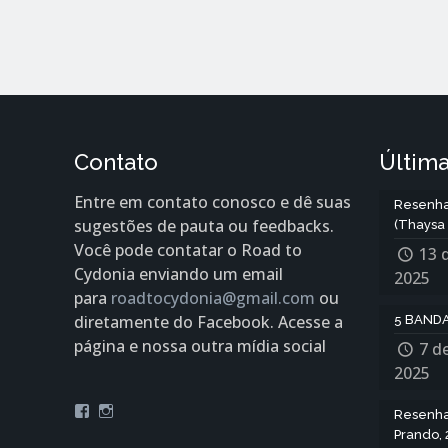
Contato
Última
Entre em contato conosco e dê suas
Resenha
sugestões de pauta ou feedbacks.
(Thaysa 
Você pode contatar o Road to
13 
Cydonia enviando um email
2025
para
roadtocydonia@gmail.com
ou
diretamente do Facebook. Acesse a
5 BANDA
página e nossa outra mídia social
7 d
2025
Facebook
Instagram
Resenha:
Prando, 