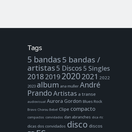
Tags
5 bandas
5 bandas /
artistas
5 Discos
5 Singles
2020
2021
2018
2019
2022
album
André
2023
ana muller
Prando
Artistas
a transe
Aurora Gordon
Blues Rock
audiovisual
compacto
Clipe
Bravo
Chorou Bebel
dan abranches
compactos
convidados
dica rtc
disco
discos
dicas dos convidados