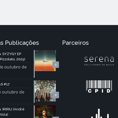
s Publicações
Parceiros
: SYZYGY EP
Pizzolato, 2025)
0
de outubro de
S #17
e outubro de
0
 IRIRIU (André
2024)