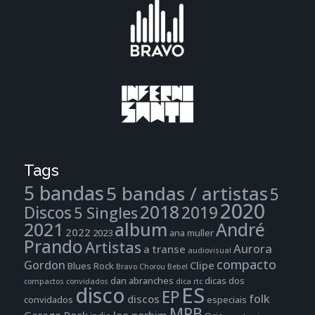
Tags
5 bandas
5 bandas / artistas
5
2020
2018
Discos
2019
5 Singles
2021
album
André
2022
2023
ana muller
Prando
Artistas
Aurora
a transe
audiovisual
compacto
Gordon
Clipe
Blues Rock
Bravo
Chorou Bebel
dan abranches
dicas dos
compactos
convidados
dica rtc
disco
ES
EP
folk
discos
convidados
especiais
MPB