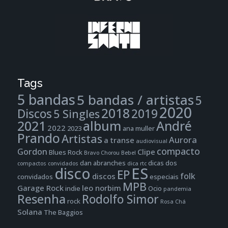
Tags
5 bandas
5 bandas / artistas
5
2020
2018
Discos
2019
5 Singles
2021
album
André
2022
2023
ana muller
Prando
Artistas
Aurora
a transe
audiovisual
compacto
Gordon
Clipe
Blues Rock
Bravo
Chorou Bebel
dan abranches
dicas dos
compactos
convidados
dica rtc
disco
ES
EP
folk
discos
convidados
especiais
MPB
Garage Rock
leo norbim
indie
Ocio
pandemia
Resenha
Rodolfo Simor
rock
Rosa Chá
Solana
The Baggios