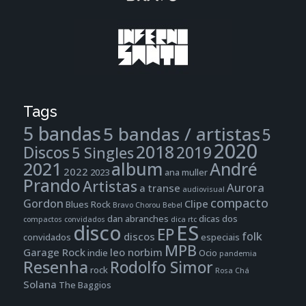
Tags
5 bandas
5 bandas / artistas
5
2020
2018
Discos
2019
5 Singles
2021
album
André
2022
2023
ana muller
Prando
Artistas
Aurora
a transe
audiovisual
compacto
Gordon
Clipe
Blues Rock
Bravo
Chorou Bebel
dan abranches
dicas dos
compactos
convidados
dica rtc
disco
ES
EP
folk
discos
convidados
especiais
MPB
Garage Rock
leo norbim
indie
Ocio
pandemia
Resenha
Rodolfo Simor
rock
Rosa Chá
Solana
The Baggios