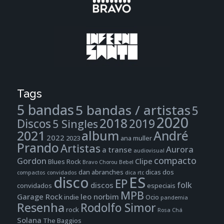
Tags
5 bandas
5 bandas / artistas
5
2020
2018
Discos
2019
5 Singles
2021
album
André
2022
2023
ana muller
Prando
Artistas
Aurora
a transe
audiovisual
compacto
Gordon
Clipe
Blues Rock
Bravo
Chorou Bebel
dan abranches
dicas dos
compactos
convidados
dica rtc
disco
ES
EP
folk
discos
convidados
especiais
MPB
Garage Rock
leo norbim
indie
Ocio
pandemia
Resenha
Rodolfo Simor
rock
Rosa Chá
Solana
The Baggios