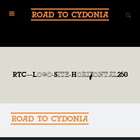
RTC—Logo-Site-Horizontal250