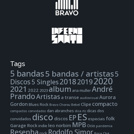
Tags
5 bandas
5 bandas / artistas
5
2020
2018
Discos
2019
5 Singles
2021
album
André
2022
2023
ana muller
Prando
Artistas
Aurora
a transe
audiovisual
compacto
Gordon
Clipe
Blues Rock
Bravo
Chorou Bebel
dan abranches
dicas dos
compactos
convidados
dica rtc
disco
ES
EP
folk
discos
convidados
especiais
MPB
Garage Rock
leo norbim
indie
Ocio
pandemia
Resenha
Rodolfo Simor
rock
Rosa Chá